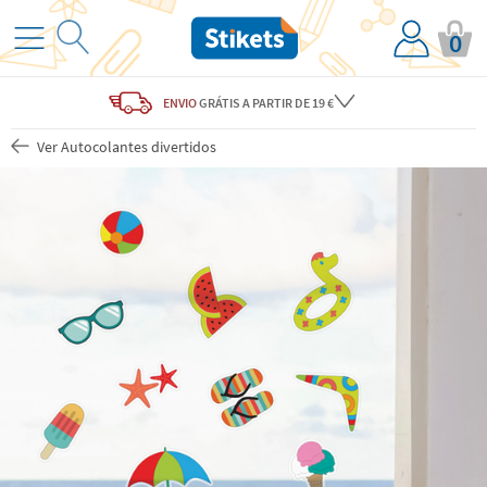
0
ENVIO
GRÁTIS
A PARTIR DE 19 €
Ver Autocolantes divertidos