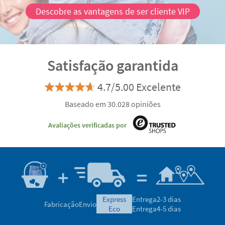
Descobre as vantagens de ser cliente VIP
Satisfação garantida
4.7/5.00 Excelente
Baseado em 30.028 opiniões
Avaliações verificadas por
express
Entrega
2-3 dias
Fabricação
Envio
eco
Entrega
4-5 dias