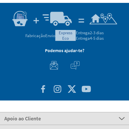
express
Entrega
2-3 dias
Fabricação
Envio
eco
Entrega
4-5 dias
Podemos ajudar-te?
Apoio ao Cliente