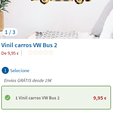
1 / 3
Vinil carros VW Bus 2
De
9,95
€
1
Selecione
Envios GRÁTIS desde 19€
9,95
1 Vinil carros VW Bus 2
€