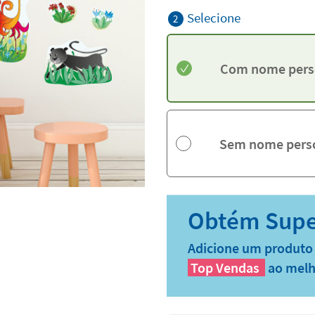
Selecione
2
Com nome pers
Sem nome pers
Adicione um produto 
Top Vendas
ao melh