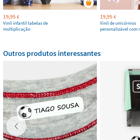
19,95
19,95
€
€
Vinil infantil tabelas de
Vinil de unicórnios
multiplicação
personalizável com
Outros produtos interessantes