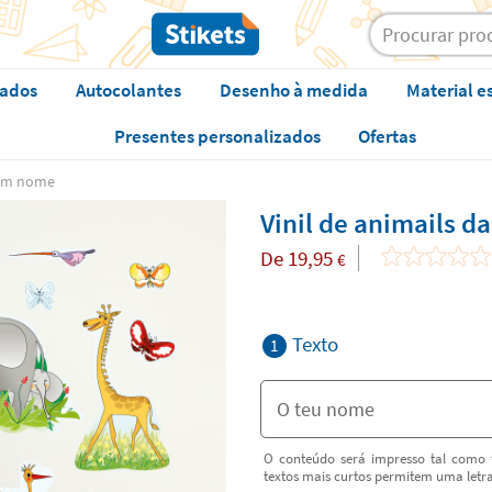
zados
Autocolantes
Desenho à medida
Material e
Presentes personalizados
Ofertas
 com nome
Vinil de animails d
De
19,95
€
Texto
1
O conteúdo será impresso tal como f
textos mais curtos permitem uma letr