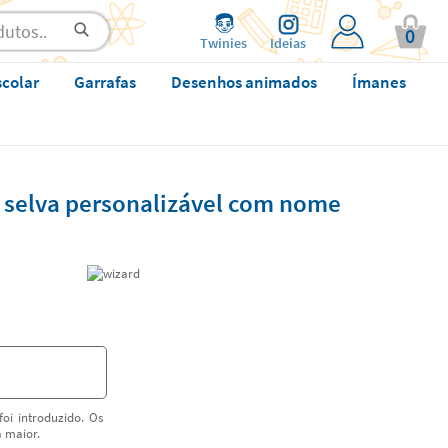
0
Twinies
Ideias
scolar
Garrafas
Desenhos animados
Ímanes
a selva personalizável com nome
oi introduzido. Os
a maior.