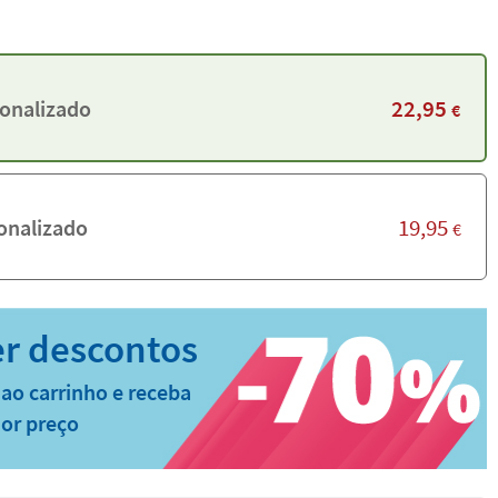
22,95
onalizado
€
19,95
onalizado
€
ao carrinho e receba
or preço