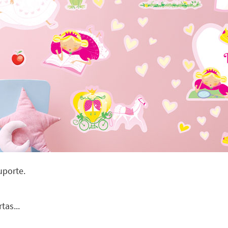
uporte.
tas...