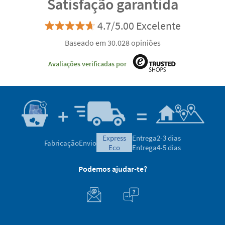
Descobre as vantagens de ser cliente VIP
Satisfação garantida
4.7/5.00 Excelente
Baseado em 30.028 opiniões
Avaliações verificadas por
express
Entrega
2-3 dias
Fabricação
Envio
eco
Entrega
4-5 dias