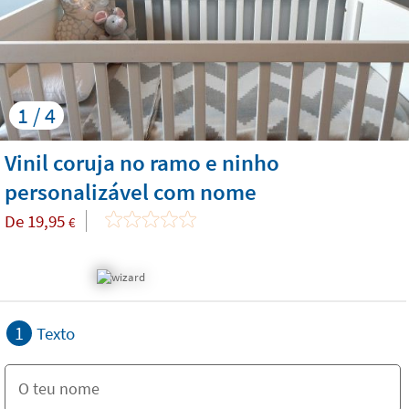
1 / 4
Vinil coruja no ramo e ninho
personalizável com nome
De
19,95
€
1
Texto