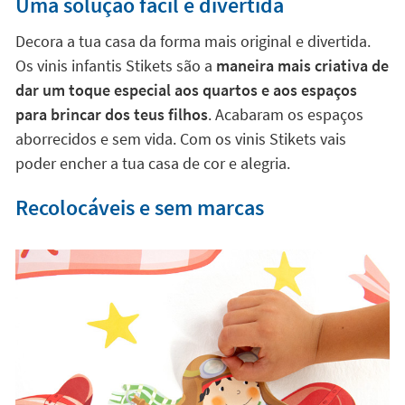
inovador material têxtil, são muitos fáceis de aplicar e
não deixam marcas nos móveis e paredes. Vais
conseguir transformar o ambiente em apenas uns
segundos.
Uma solução fácil e divertida
Decora a tua casa da forma mais original e divertida.
Os vinis infantis Stikets são a
maneira mais criativa de
dar um toque especial aos quartos e aos espaços
para brincar dos teus filhos
. Acabaram os espaços
aborrecidos e sem vida. Com os vinis Stikets vais
poder encher a tua casa de cor e alegria.
Recolocáveis e sem marcas