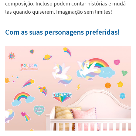
Com os vinis infantis e decorativos podes transformar
o quarto dos teus filhos num mundo único de
imaginação e criatividade. Ao ser
100% removíveis e
recolocáveis,
tu e os teus filhos vão poder brincar com
os vinis e decorar as paredes com a vossa própria
composição. Incluso podem contar histórias e mudá-
las quando quiserem. Imaginação sem limites!
Com as suas personagens preferidas!