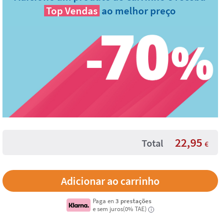
Top Vendas
ao melhor preço
22,95
Total
€
Paga en
3 prestações
e sem juros(0% TAE)
i