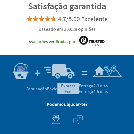
Satisfação garantida
4.7/5.00 Excelente
Baseado em 30.028 opiniões
Avaliações verificadas por
express
Entrega
2-3 dias
Fabricação
Envio
eco
Entrega
4-5 dias
Podemos ajudar-te?