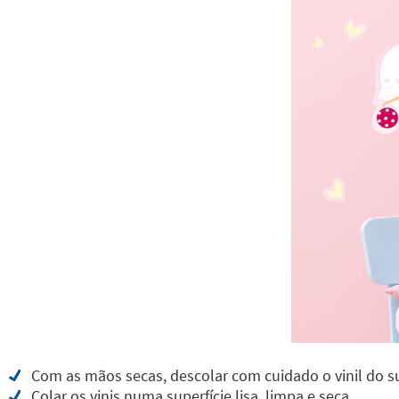
Com as mãos secas, descolar com cuidado o vinil do s
Colar os vinis numa superfície lisa, limpa e seca.