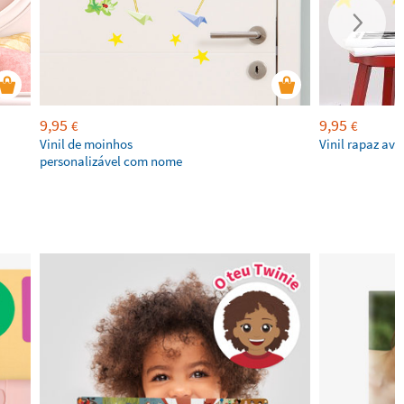
9,95
9,95
€
€
Vinil de moinhos
Vinil rapaz avi
personalizável com nome