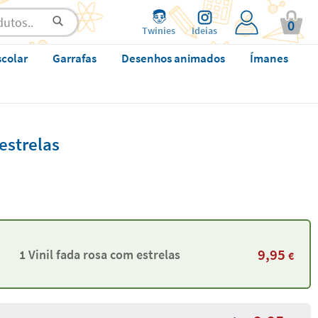
0
Twinies
Ideias
scolar
Garrafas
Desenhos animados
Ímanes
estrelas
9,95
1 Vinil fada rosa com estrelas
€