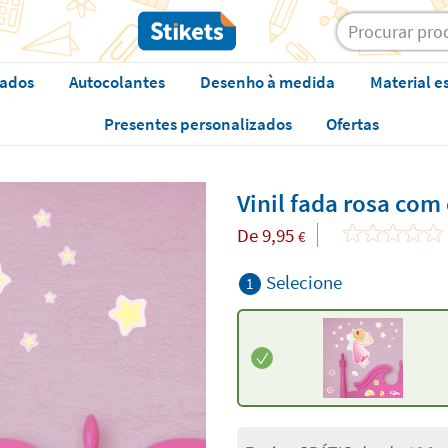
zados
Autocolantes
Desenho à medida
Material e
Presentes personalizados
Ofertas
Vinil fada rosa com 
De
9,95
€
Selecione
1