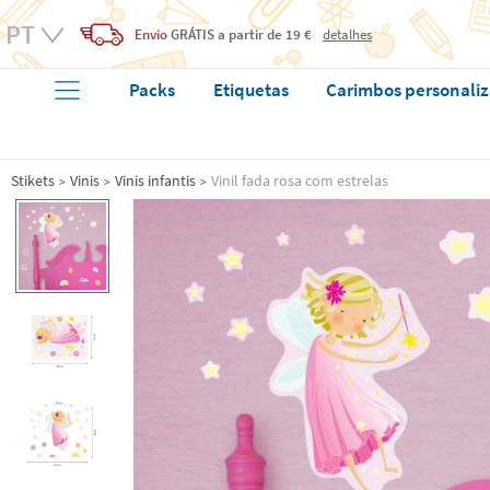
Envio
GRÁTIS
a partir de 19 €
detalhes
Packs
Etiquetas
Carimbos personali
Stikets
Vinis
Vinis infantis
Vinil fada rosa com estrelas