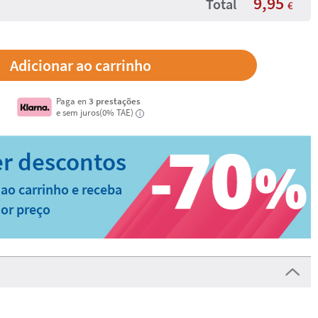
9,95
Total
€
Paga en
3 prestações
e sem juros(0% TAE)
i
ao carrinho e receba
or preço