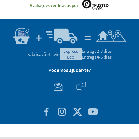
Avaliações verificadas por
express
Entrega
2-3 dias
Fabricação
Envio
eco
Entrega
4-5 dias
Podemos ajudar-te?