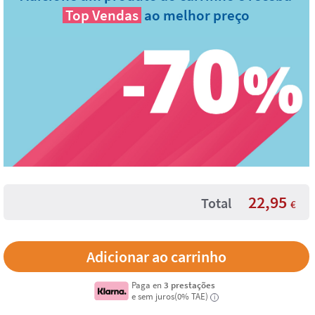
Top Vendas
ao melhor preço
22,95
Total
€
Paga en
3 prestações
e sem juros(0% TAE)
i