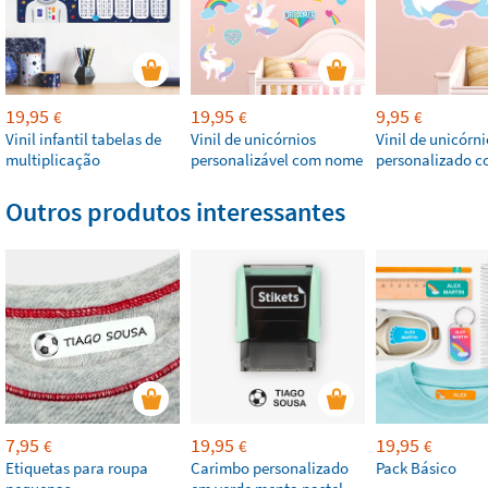
19,95
19,95
9,95
€
€
€
Vinil infantil tabelas de
Vinil de unicórnios
Vinil de unicórni
multiplicação
personalizável com nome
personalizado 
Outros produtos interessantes
7,95
19,95
19,95
€
€
€
Etiquetas para roupa
Carimbo personalizado
Pack Básico