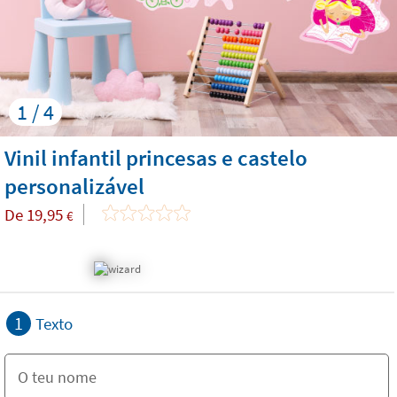
1 / 4
Vinil infantil princesas e castelo
personalizável
De
19,95
€
1
Texto