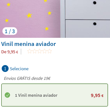
1 / 3
Vinil menina aviador
De
9,95
€
1
Selecione
Envios GRÁTIS desde 19€
9,95
1 Vinil menina aviador
€