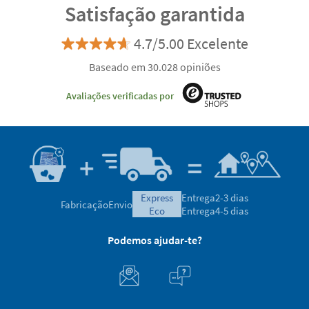
Satisfação garantida
4.7/5.00 Excelente
Baseado em 30.028 opiniões
Avaliações verificadas por
express
Entrega
2-3 dias
Fabricação
Envio
eco
Entrega
4-5 dias
Podemos ajudar-te?