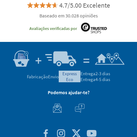
4.7/5.00 Excelente
Baseado em 30.028 opiniões
Avaliações verificadas por
express
Entrega
2-3 dias
Fabricação
Envio
eco
Entrega
4-5 dias
Podemos ajudar-te?