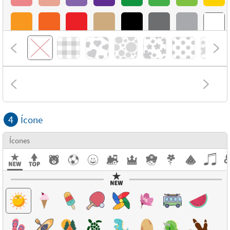
4
Ícone
Ícones