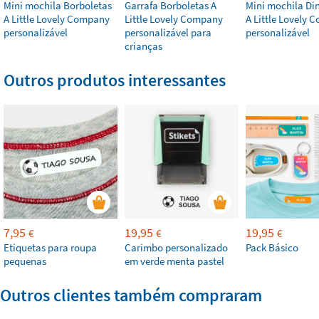
Mini mochila Borboletas
Garrafa Borboletas A
Mini mochila Di
A Little Lovely Company
Little Lovely Company
A Little Lovely
personalizável
personalizável para
personalizável
crianças
Outros produtos interessantes
7,95
19,95
19,95
€
€
€
Etiquetas para roupa
Carimbo personalizado
Pack Básico
pequenas
em verde menta pastel
Outros clientes também compraram