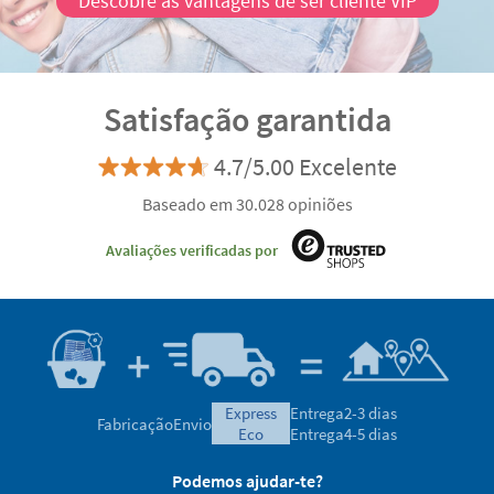
Descobre as vantagens de ser cliente VIP
Satisfação garantida
4.7/5.00 Excelente
Baseado em 30.028 opiniões
Avaliações verificadas por
express
Entrega
2-3 dias
Fabricação
Envio
eco
Entrega
4-5 dias
Podemos ajudar-te?