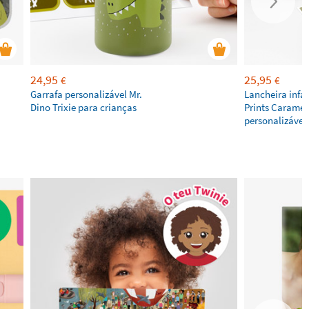
24,95
25,95
€
€
Garrafa personalizável Mr.
Lancheira infa
Dino Trixie para crianças
Prints Caramel
personalizável