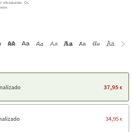
i introduzido. Os
aior.
37,95
nalizado
€
34,95
alizado
€