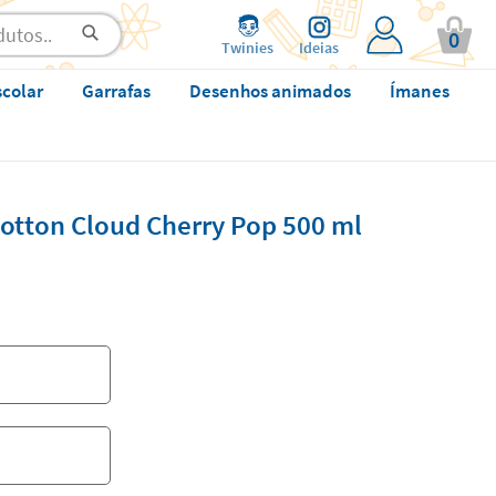
0
Twinies
Ideias
scolar
Garrafas
Desenhos animados
Ímanes
Cotton Cloud Cherry Pop 500 ml