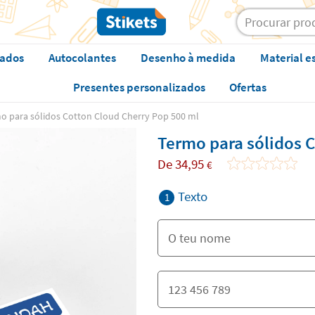
zados
Autocolantes
Desenho à medida
Material e
Presentes personalizados
Ofertas
o para sólidos Cotton Cloud Cherry Pop 500 ml
Termo para sólidos 
De
34,95
€
Texto
1