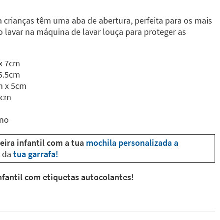
a crianças têm uma aba de abertura, perfeita para os mais
lavar na máquina de lavar louça para proteger as
 x 7cm
 5.5cm
m x 5cm
5cm
eno
eira infantil com a tua
mochila personalizada a
 da
tua garrafa!
infantil com etiquetas autocolantes!