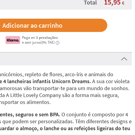
15,95
Total
€
Paga en
3 prestações
e sem juros(0% TAE)
i
córnios, repleto de flores, arco-íris e animais do
e 4 lancheiras infantis Unicorn Dreams.
A sua cor violeta
 amorosas vão transportar-te para um mundo de sonhos.
 da A Little Lovely Company são a forma mais segura,
nsportar os alimentos.
tentes, seguros e sem BPA.
O conjunto é composto por 4
is que podem ser personalizadas. Têm diferentes designs e
uardar o almoço, o lanche ou as refeições ligeiras do teu