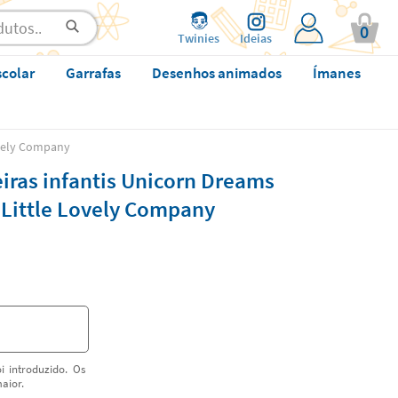
0
Twinies
Ideias
scolar
Garrafas
Desenhos animados
Ímanes
ovely Company
iras infantis Unicorn Dreams
 Little Lovely Company
i introduzido. Os
aior.