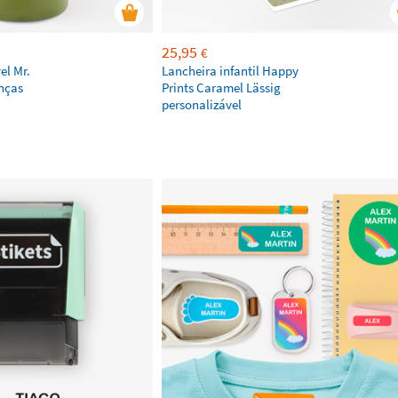
25,95
€
el Mr.
Lancheira infantil Happy
anças
Prints Caramel Lässig
personalizável