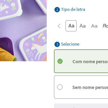
Tipo de letra
2
Selecione
3
Com nome perso
Sem nome person