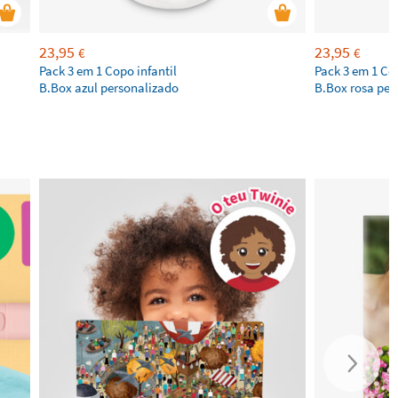
23,95
23,95
€
€
Pack 3 em 1 Copo infantil
Pack 3 em 1 Cop
B.Box azul personalizado
B.Box rosa per