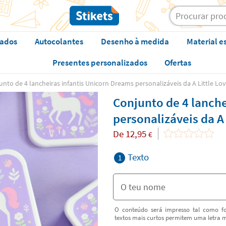
zados
Autocolantes
Desenho à medida
Material e
Presentes personalizados
Ofertas
unto de 4 lancheiras infantis Unicorn Dreams personalizáveis da A Little L
Conjunto de 4 lanche
personalizáveis da A
De
12,95
€
Texto
1
O conteúdo será impresso tal como fo
textos mais curtos permitem uma letra m