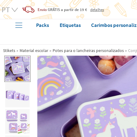
Envio
GRÁTIS
a partir de 19 €
detalhes
Packs
Etiquetas
Carimbos personali
Stikets
Material escolar
Potes para o lancheiras personalizados
Conj