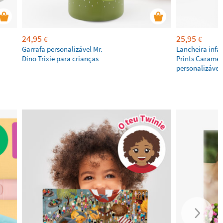
24,95
25,95
€
€
Garrafa personalizável Mr.
Lancheira infa
Dino Trixie para crianças
Prints Caramel
personalizável