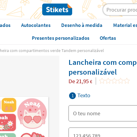
zados
Autocolantes
Desenho à medida
Material e
Presentes personalizados
Ofertas
heira com compartimentos verde Tandem personalizável
Lancheira com comp
personalizável
De
21,95
€
Texto
1