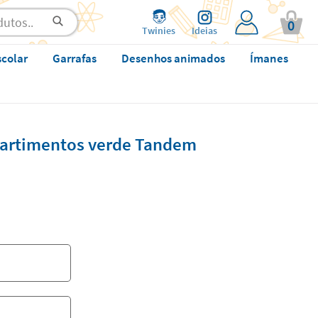
0
Twinies
Ideias
scolar
Garrafas
Desenhos animados
Ímanes
artimentos verde Tandem