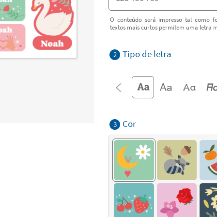
O conteúdo será impresso tal como fo
textos mais curtos permitem uma letra m
Tipo de letra
2
Cor
3