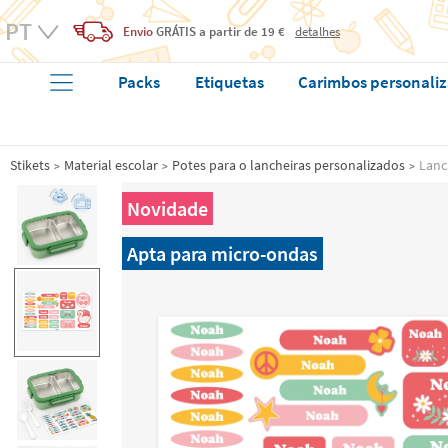
Envio
GRÁTIS
a partir de 19 €
detalhes
Packs
Etiquetas
Carimbos personali
Stikets
Material escolar
Potes para o lancheiras personalizados
Lanc
Novidade
Apta para micro-ondas