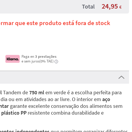
24,95
Total
€
mar que este produto está fora de stock
Paga en
3 prestações
e sem juros(0% TAE)
i
l
Tandem de
750 ml
em verde é a escolha perfeita para
 dia ou em atividades ao ar livre. O interior em
aço
ntar
garante excelente conservação dos alimentos sem
m
plástico PP
resistente combina durabilidade e
mentos independentes
que permitem organizar diferentes