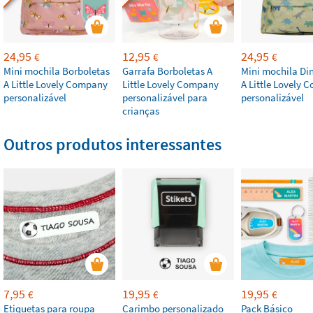
24,95
12,95
24,95
€
€
€
Mini mochila Borboletas
Garrafa Borboletas A
Mini mochila Di
A Little Lovely Company
Little Lovely Company
A Little Lovely
personalizável
personalizável para
personalizável
crianças
Outros produtos interessantes
7,95
19,95
19,95
€
€
€
Etiquetas para roupa
Carimbo personalizado
Pack Básico