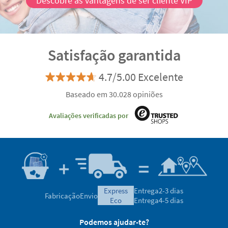
Descobre as vantagens de ser cliente VIP
Satisfação garantida
4.7/5.00 Excelente
Baseado em 30.028 opiniões
Avaliações verificadas por
express
Entrega
2-3 dias
Fabricação
Envio
eco
Entrega
4-5 dias
Podemos ajudar-te?