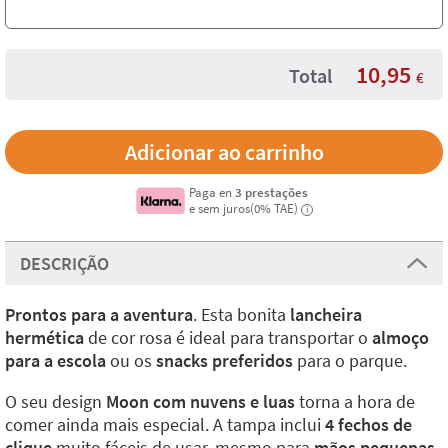
10,95
Total
€
Paga en
3 prestações
e sem juros(0% TAE)
i
DESCRIÇÃO
Prontos para a aventura
. Esta bonita
lancheira
hermética
de cor rosa é ideal para transportar o
almoço
para a escola
ou os
snacks preferidos
para o parque.
O seu design
Moon com nuvens e luas
torna a hora de
comer ainda mais especial. A tampa inclui
4 fechos de
clique
muito fáceis de usar, mesmo para
mãos pequenas
,