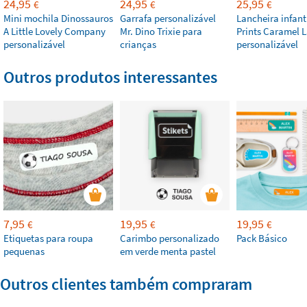
24,95
24,95
25,95
€
€
€
Mini mochila Dinossauros
Garrafa personalizável
Lancheira infant
A Little Lovely Company
Mr. Dino Trixie para
Prints Caramel L
personalizável
crianças
personalizável
Outros produtos interessantes
7,95
19,95
19,95
€
€
€
Etiquetas para roupa
Carimbo personalizado
Pack Básico
pequenas
em verde menta pastel
Outros clientes também compraram