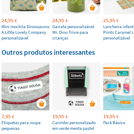
24,95
24,95
25,95
€
€
€
Mini mochila Dinossauros
Garrafa personalizável
Lancheira infant
A Little Lovely Company
Mr. Dino Trixie para
Prints Caramel L
personalizável
crianças
personalizável
Outros produtos interessantes
7,95
19,95
19,95
€
€
€
Etiquetas para roupa
Carimbo personalizado
Pack Básico
pequenas
em verde menta pastel