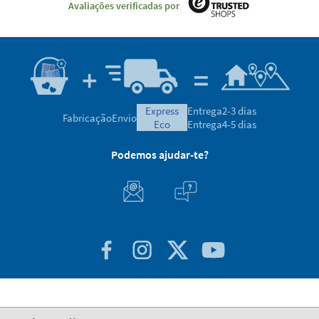
Avaliações verificadas por
express
Entrega
2-3 dias
Fabricação
Envio
eco
Entrega
4-5 dias
Podemos ajudar-te?