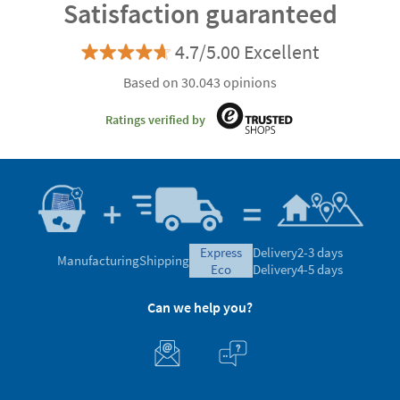
Satisfaction guaranteed
4.7/5.00 Excellent
Based on 30.043 opinions
Ratings verified by
express
Delivery
2-3 days
Manufacturing
Shipping
eco
Delivery
4-5 days
Can we help you?