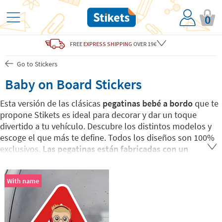
0
FREE
EXPRESS SHIPPING
OVER 19€
Go to Stickers
Baby on Board Stickers
Esta versión de las clásicas
pegatinas bebé a bordo
que te
propone Stikets es ideal para decorar y dar un toque
divertido a tu vehículo. Descubre los distintos modelos y
escoge el que más te define. Todos los diseños son 100%
exclusivos.
Las pegatinas están fabricadas con un
material resistente a la intemperie.
Puedes aplicarlas en
cualquier superficie limpia y seca de forma fácil y rápida.
With name