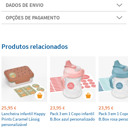
DADOS DE ENVIO
OPÇÕES DE PAGAMENTO
Produtos relacionados
25,95
23,95
23,95
€
€
€
Lancheira infantil Happy
Pack 3 em 1 Copo infantil
Pack 3 em 1 Copo
Prints Caramel Lässig
B.Box azul personalizado
B.Box rosa pers
personalizável