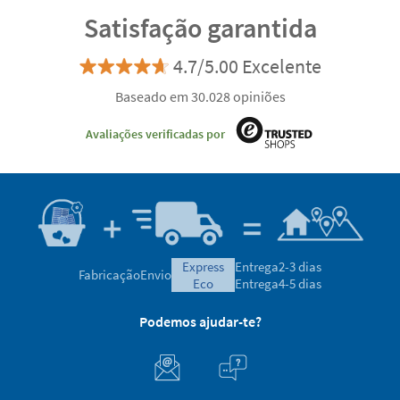
Satisfação garantida
4.7/5.00 Excelente
Baseado em 30.028 opiniões
Avaliações verificadas por
express
Entrega
2-3 dias
Fabricação
Envio
eco
Entrega
4-5 dias
Podemos ajudar-te?