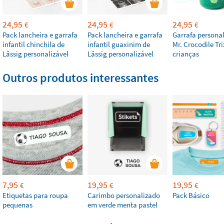
24,95
24,95
24,95
€
€
€
Pack lancheira e garrafa
Pack lancheira e garrafa
Garrafa personal
infantil chinchila de
infantil guaxinim de
Mr. Crocodile Tri
Lässig personalizável
Lässig personalizável
crianças
Outros produtos interessantes
7,95
19,95
19,95
€
€
€
Etiquetas para roupa
Carimbo personalizado
Pack Básico
pequenas
em verde menta pastel