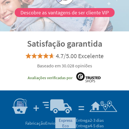
Descobre as vantagens de ser cliente VIP
Satisfação garantida
4.7/5.00 Excelente
Baseado em 30.028 opiniões
Avaliações verificadas por
express
Entrega
2-3 dias
Fabricação
Envio
eco
Entrega
4-5 dias