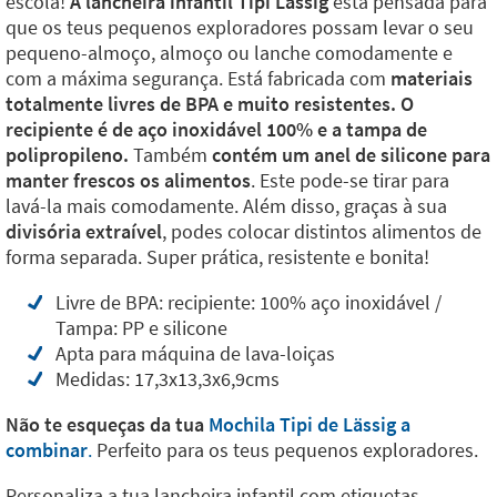
escola!
A lancheira infantil Tipi Lässig
está pensada para
que os teus pequenos exploradores possam levar o seu
pequeno-almoço, almoço ou lanche comodamente e
com a máxima segurança. Está fabricada com
materiais
totalmente livres de BPA e muito resistentes. O
recipiente é de aço inoxidável 100% e a tampa de
polipropileno.
Também
contém um anel de silicone para
manter frescos os alimentos
. Este pode-se tirar para
lavá-la mais comodamente. Além disso, graças à sua
divisória extraível
, podes colocar distintos alimentos de
forma separada. Super prática, resistente e bonita!
Livre de BPA: recipiente: 100% aço inoxidável /
Tampa: PP e silicone
Apta para máquina de lava-loiças
Medidas: 17,3x13,3x6,9cms
Não te esqueças da tua
Mochila Tipi de Lässig a
combinar
.
Perfeito para os teus pequenos exploradores.
Personaliza a tua lancheira infantil com etiquetas